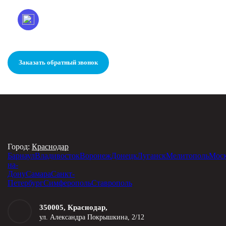
Заказать обратный звонок
Город:
Краснодар
Барнаул
Владивосток
Воронеж
Донецк
Луганск
Мелитополь
Мос
на-
Дону
Самара
Санкт-
Петербург
Симферополь
Ставрополь
350005, Краснодар,
ул. Александра Покрышкина, 2/12