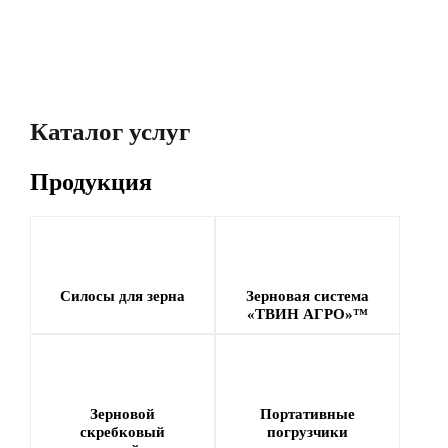
Ростовская область
Ростовская область
30 000 тонн
30 000 тонн
Мишкино,
г. Ипатово,
Ростовская область
Ставропольский
Каталог услуг
30 000 тонн
край
10 000 тонн
Продукция
Силосы для зерна
Зерновая система
«ТВИН АГРО»™
Зерновой
Портативные
скребковый
погрузчики