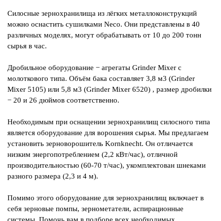
Силосные зернохранилища из лёгких металлоконструкций
можно оснастить сушилками Neco. Они представлены в 40
различных моделях, могут обрабатывать от 10 до 200 тонн
сырья в час.
Дробильное оборудование − агрегаты Grinder Mixer с
молоткового типа. Объём бака составляет 3,8 м3 (Grinder
Mixer 5105) или 5,8 м3 (Grinder Mixer 6520) , размер дробилки
− 20 и 26 дюймов соответственно.
Необходимым при оснащении зернохранилищ силосного типа
является оборудование для ворошения сырья. Мы предлагаем
установить зерноворошитель Kornkneсht. Он отличается
низким энергопотреблением (2,2 кВт/час), отличной
производительностью (60-70 т/час), укомплектован шнеками
разного размера (2,3 и 4 м).
Помимо этого оборудование для зернохранилищ включает в
себя зерновые помпы, зернометатели, аспирационные
системы. Помочь вам в подборе всех необходимых