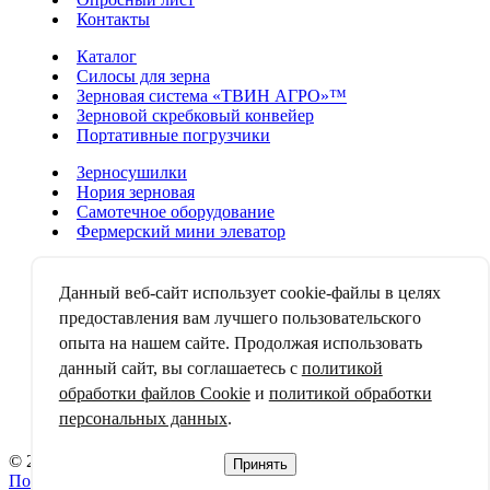
Контакты
Каталог
Силосы для зерна
Зерновая система «ТВИН АГРО»™
Зерновой скребковый конвейер
Портативные погрузчики
Зерносушилки
Нория зерновая
Самотечное оборудование
Фермерский мини элеватор
Аспирационные системы
Зерноочистительные машины
Данный веб-сайт использует cookie-файлы в целях
Зерноворошители
предоставления вам лучшего пользовательского
Дробильно-смесительные аппараты
опыта на нашем сайте. Продолжая использовать
Строительство и монтаж элеваторов
данный сайт, вы соглашаетесь с
политикой
АСУ ТП
обработки файлов Cookie
и
политикой обработки
Ремонт элеваторов
персональных данных
.
Проектирование элеваторов
© 2022 Официальный сайт компании «Твин-Груп»
Принять
Пользовательское соглашение