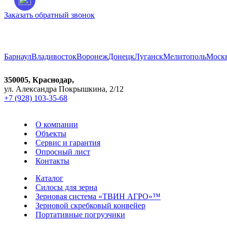
Заказать обратный звонок
Город:
Краснодар
Барнаул
Владивосток
Воронеж
Донецк
Луганск
Мелитополь
Моск
350005, Краснодар,
ул. Александра Покрышкина, 2/12
+7 (928) 103-35-68
О компании
Объекты
Сервис и гарантия
Опросный лист
Контакты
Каталог
Силосы для зерна
Зерновая система «ТВИН АГРО»™
Зерновой скребковый конвейер
Портативные погрузчики