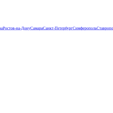
ва
Ростов-на-Дону
Самара
Санкт-Петербург
Симферополь
Ставропо